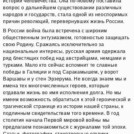
истории человечества. Она по-новому поставила
Мир
вопрос о дальнейшем существовании различных
народов и государств, стала одной из неоспоримых
общество
причин революций, перевернувших жизнь России.
В России война была встречена с широким
люди
общественным энтузиазмом, готовностью защищать
свою Родину. Сражаясь исключительно за
национальные интересы, русская армия одержала
О
ряд блестящих побед над австрийцами, немцами и
турками. Мало кто сейчас вспомнит те славные
войне
победы в Галиции и под Саракамышем, у ворот
Варшавы и у стен Эрзерума. Не всегда знаем мы и
имена тех многочисленных героев, которые
О
отдавали жизнь во имя исполнения долга. Но мы
имеем возможность обратиться к этой героической и
трагической странице из истории нашей страны, к
литературе
подлинным свидетельствам того времени. В год
столетия начала Первой мировой войны мы
Навигация
предлагаем познакомиться с журналами той эпохи.
по
Статьи, фотографии, стихотворные отклики