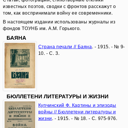
книге
известных поэтов, сводки с фронтов расскажут о
том, как воспринимали войну ее современники.
День,
В настоящем издании использованы журналы из
равный
фондов ТОУНБ им. А.М. Горького.
БАЯНА
жизни:
Страна печали // Баяна
. - 1915. - № 9-
повесть
10. - С. 3.
А.И.
Солженицына
«Один
БЮЛЛЕТЕНИ ЛИТЕРАТУРЫ И ЖИЗНИ
день
Купчинский Ф. Картины и эпизоды
Ивана
войны // Бюллетени литературы и
жизни
. - 1915. - № 18. - С. 975-976.
Денисовича»