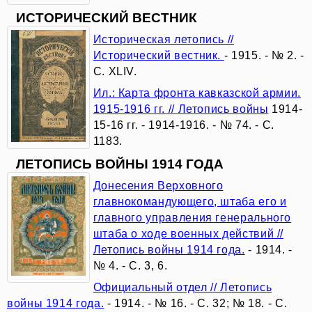
близкая
ИСТОРИЧЕСКИЙ ВЕСТНИК
Историческая летопись //
Исторический вестник.
- 1915. - № 2. -
История
С. XLIV.
конституционализма
Ил.: Карта фронта кавказской армии.
1915-1916 гг. // Летопись войны
1914-
в
15-16 гг. - 1914-1916. - № 74. - С.
1183.
России
ЛЕТОПИСЬ ВОЙНЫ 1914 ГОДА
Донесения Верховного
Российская
главнокомандующего, штаба его и
главного управления генерального
государственность
штаба о ходе военных действий //
в
Летопись войны 1914 года.
- 1914. -
№ 4. - С. 3, 6.
лицах
Официальный отдел // Летопись
войны 1914 года.
- 1914. - № 16. - С. 32; № 18. - С.