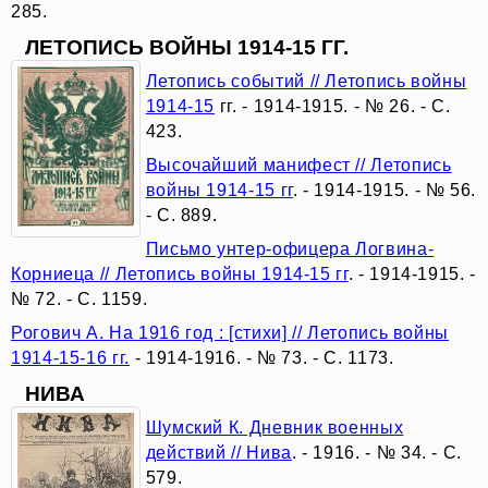
и
285.
судьбах
ЛЕТОПИСЬ ВОЙНЫ 1914-15 ГГ.
Летопись событий // Летопись войны
ее
1914-15
гг. - 1914-1915. - № 26. - С.
созидателей
423.
Высочайший манифест // Летопись
войны 1914-15 гг
. - 1914-1915. - № 56.
Зеленый
- С. 889.
мир:
Письмо унтер-офицера Логвина-
Корниеца // Летопись войны 1914-15 гг
. - 1914-1915. -
международные
№ 72. - С. 1159.
Рогович А. На 1916 год : [стихи] // Летопись войны
экологические
1914-15-16 гг.
- 1914-1916. - № 73. - С. 1173.
организации
НИВА
Шумский К. Дневник военных
действий // Нива
. - 1916. - № 34. - С.
Мастер
579.