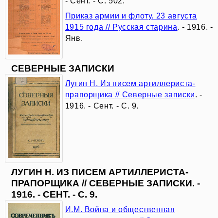
воспоминаниях
- Сент. - С. 502.
Приказ армии и флоту. 23 августа
современников
1915 года // Русская старина
. - 1916. -
Янв.
«Пред
СЕВЕРНЫЕ ЗАПИСКИ
грозным
Лугин Н. Из писем артиллериста-
временем,
прапорщика // Северные записки
. -
1916. - Сент. - С. 9.
пред
грозными
судьбами»
ЛУГИН Н. ИЗ ПИСЕМ АРТИЛЛЕРИСТА-
ПРАПОРЩИКА // СЕВЕРНЫЕ ЗАПИСКИ. -
«В
1916. - СЕНТ. - С. 9.
огромном
И.М. Война и общественная