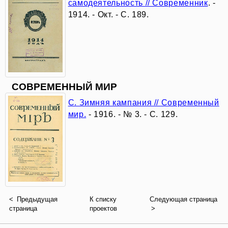
самодеятельность // Современник
. -
спросе
1914. - Окт. - С. 189.
книга…»
Та
страна,
СОВРЕМЕННЫЙ МИР
С. Зимняя кампания // Современный
что
мир.
- 1916. - № 3. - С. 129.
могла
быть
раем,
Стала
Предыдущая
К списку
Следующая страница
страница
проектов
логовищем