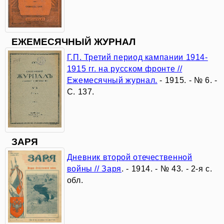
90-
летию
ЕЖЕМЕСЯЧНЫЙ ЖУРНАЛ
со
Г.П. Третий период кампании 1914-
1915 гг. на русском фронте //
дня
Ежемесячный журнал.
- 1915. - № 6. -
С. 137.
рождения
М.Л.
Анчарова
ЗАРЯ
Дневник второй отечественной
Олимпиада
войны // Заря
. - 1914. - № 43. - 2-я с.
обл.
далёкая
и