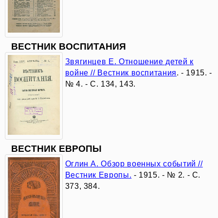
«Я
сражался
ВЕСТНИК ВОСПИТАНИЯ
Звягинцев Е. Отношение детей к
и
войне // Вестник воспитания
. - 1915. -
жил
№ 4. - С. 134, 143.
как
умел
—
ВЕСТНИК ЕВРОПЫ
Оглин А. Обзор военных событий //
по
Вестник Европы.
- 1915. - № 2. - С.
мечте...»:
373, 384.
к