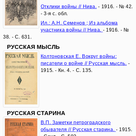
красочных
Отклики войны // Нива.
- 1916. - № 42.
- 3-я с. обл.
эмоций
Ил.: А.Н. Семенов ; Из альбома
участника войны // Нива.
- 1916. - №
38. - С. 631.
История
РУССКАЯ МЫСЛЬ
денег
Колтоновская Е. Вокруг войны:
России
писатели о войне // Русская мысль.
-
1915. - Кн. 4. - С. 135.
А.
П.
Чехов
РУССКАЯ СТАРИНА
в
В.П. Заметки петроградского
обывателя // Русская старина.
- 1915.